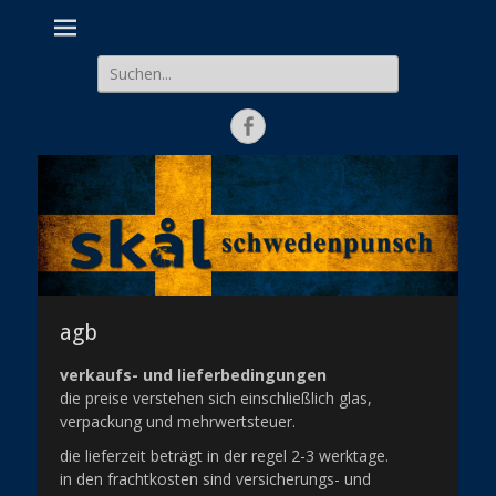
Schwedenpunsch ist ein nach altem schwedischen Rezept aus
schwedenpunsch.
verschiedenen Natursäften (Orange, Apfel, Kirsche) hergestelltes
Suche
alkoholfreies Heißgetränk mit weihnachtlichen Gewürzen. Bei der
Wahl des Herstellers haben wir sorgfältig darauf geachtet, dass
nach:
keine Konzentrate und chemische Zutaten verwendet werden.
Facebook
agb
verkaufs- und lieferbedingungen
die preise verstehen sich einschließlich glas,
verpackung und mehrwertsteuer.
die lieferzeit beträgt in der regel 2-3 werktage.
in den frachtkosten sind versicherungs- und