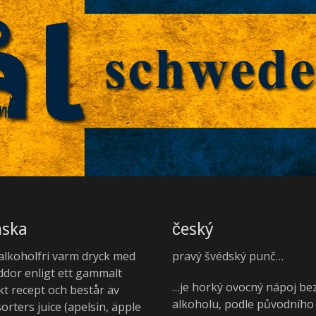
nska
český
 alkoholfri varm dryck med
pravý švédský punč…
ddor enligt ett gammalt
…je horký ovocný nápoj be
kt recept och består av
alkoholu, podle původního
sorters juice (apelsin, äpple