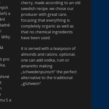
.
cherry, made according to an old
cných
swedish recipe. we chose our
šeň) a
producer with great care,
ání
focusing that everything is
kladně
completely organic as well as
i
that no chemical ingredients
látky.
have been used.
dá
it is served with a teaspoon of
almonds and raisins. optional,
ti pro
one can add vodka, rum or
ka,
amaretto making
„schwedenpunsch“ the perfect
vařené
alternative to the traditional
t
„glühwein“.
h
o
mu 5 a