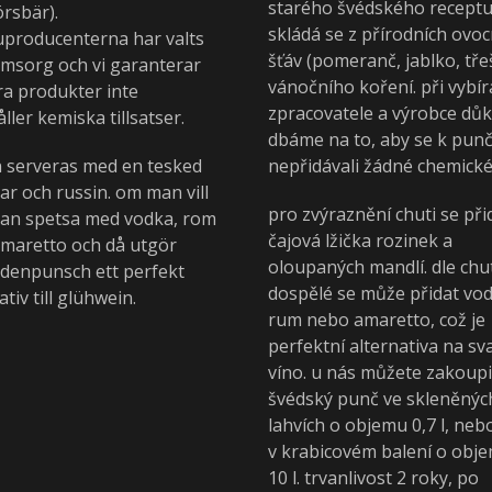
starého švédského receptu
rsbär).
skládá se z přírodních ovo
uproducenterna har valts
šťáv (pomeranč, jablko, tře
msorg och vi garanterar
vánočního koření. při vybír
ra produkter inte
zpracovatele a výrobce dů
ller kemiska tillsatser.
dbáme na to, aby se k punč
n serveras med en tesked
nepřidávali žádné chemické 
r och russin. om man vill
pro zvýraznění chuti se při
an spetsa med vodka, rom
čajová lžička rozinek a
amaretto och då utgör
oloupaných mandlí. dle chu
denpunsch ett perfekt
dospělé se může přidat vod
ativ till glühwein.
rum nebo amaretto, což je
perfektní alternativa na s
víno. u nás můžete zakoupi
švédský punč ve skleněnýc
lahvích o objemu 0,7 l, neb
v krabicovém balení o obje
10 l. trvanlivost 2 roky, po