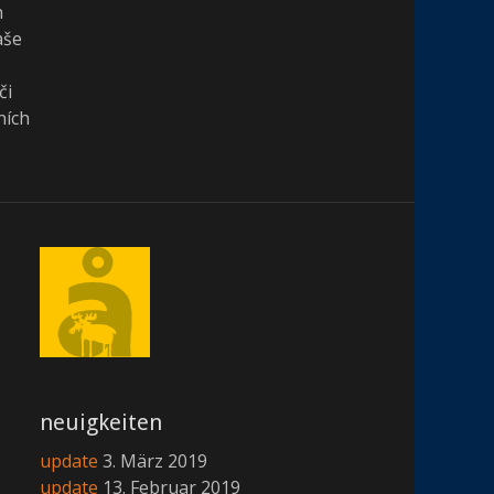
h
aše
či
ních
neuigkeiten
update
3. März 2019
update
13. Februar 2019