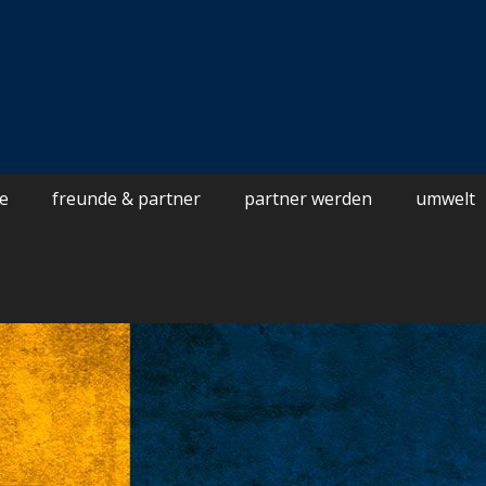
de
zept aus verschiedenen Natursäften (Orange, Apfel, Kirsche) hergest
auf geachtet, dass keine Konzentrate und chemische Zutaten verwende
ie
freunde & partner
partner werden
umwelt