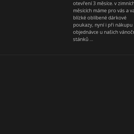
otevření 3 měsíce. v zimníc
měsících máme pro vás a v
blízké oblíbené dárkové
poukazy, nyní i při nákupu 
objednávce u našich vánoč
stánků …