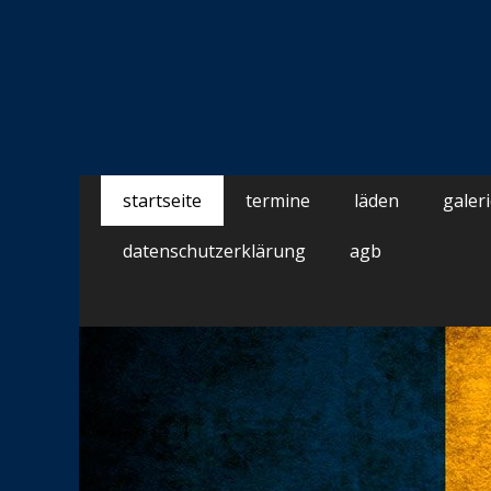
schwedenpunsch.
Schwedenpunsch ist ein nach altem schwedischen Re
der Wahl des Herstellers haben wir sorgfältig dar
Primäres
Springe
startseite
termine
läden
galer
zum
Menü
Inhalt
datenschutzerklärung
agb